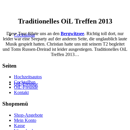
Traditionelles OiL Treffen 2013
Diese Tour führte uns an den
Bergwitzsee
. Richtig toll dort, nur
Cocktailbar
leider war eine Seeparty auf der anderen Seite, die unglaublich laute
Musik gespielt hatten. Christian hatte uns mit seinem T2 begleitet
und Toms Russen-Dreirad ist leider ausgestiegen. Traditionelles OiL
Treffen 2013…
Seiten
Hochzeitsautos
Cocktailbar
OiL-Freunde
OiL-Freunde
Kontakt
Shopmenü
Shop-Angebote
Mein Konto
Kasse